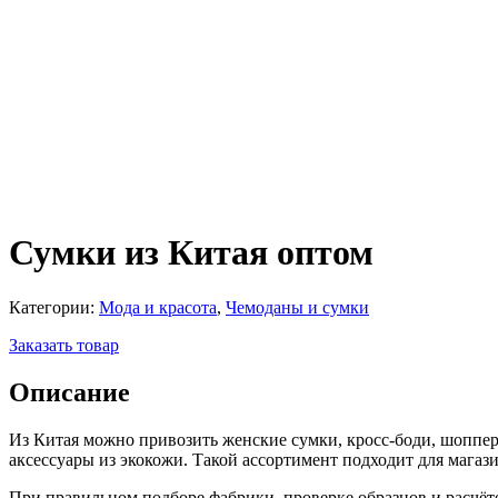
Сумки из Китая оптом
Категории:
Мода и красота
,
Чемоданы и сумки
Заказать товар
Описание
Из Китая можно привозить женские сумки, кросс-боди, шоппер
аксессуары из экокожи. Такой ассортимент подходит для магаз
При правильном подборе фабрики, проверке образцов и расчёт