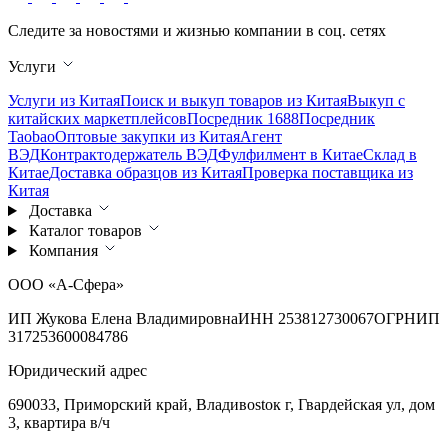
Следите за новостями и жизнью компании в соц. сетях
Услуги
Услуги из Китая
Поиск и выкуп товаров из Китая
Выкуп с
китайских маркетплейсов
Посредник 1688
Посредник
Taobao
Оптовые закупки из Китая
Агент
ВЭД
Контрактодержатель ВЭД
Фулфилмент в Китае
Склад в
Китае
Доставка образцов из Китая
Проверка поставщика из
Китая
Доставка
Каталог товаров
Компания
ООО «А-Сфера»
ИП Жукова Елена Владимировна
ИНН 253812730067
ОГРНИП
317253600084786
Юридический адрес
690033, Приморский край, Владивostок г, Гвардейская ул, дом
3, квартира в/ч