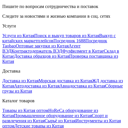
Пишите по вопросам сотрудничества и поставок
Следите за новостями и жизнью компании в соц. сетях
Услуги
Услуги из Китая
Поиск и выкуп товаров из Китая
Выкуп с
китайских маркетплейсов
Посредник 1688
Посредник
Taobao
Оптовые закупки из Китая
Агент
ВЭД
Контрактодержатель ВЭД
Фулфилмент в Китае
Склад в
Китае
Доставка образцов из Китая
Проверка поставщика из
Китая
Доставка
Доставка из Китая
Морская доставка из Китая
ЖД доставка из
Китая
Автодоставка из Китая
Авиадоставка из Китая
Сборные
грузы из Китая
Каталог товаров
Товары из Китая оптом
HoReCa оборудование из
Китая
Промышленное оборудование из Китая
Спорт и
развлечения из Китая
Сырьё из Китая
Инструменты из Китая
оптом
Детские товары из Китая