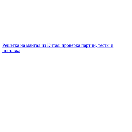
Решетка на мангал из Китая: проверка партии, тесты и
поставка