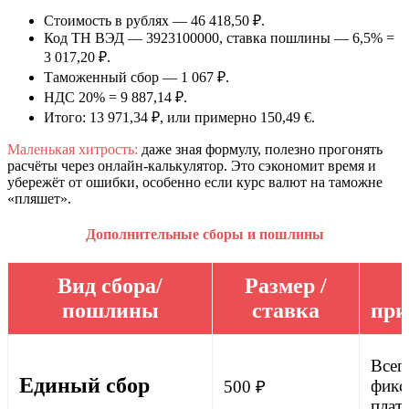
Стоимость в рублях — 46 418,50 ₽.
Код ТН ВЭД — 3923100000, ставка пошлины — 6,5% =
3 017,20 ₽.
Таможенный сбор — 1 067 ₽.
НДС 20% = 9 887,14 ₽.
Итого: 13 971,34 ₽, или примерно 150,49 €.
Маленькая хитрость:
даже зная формулу, полезно прогонять
расчёты через онлайн-калькулятор. Это сэкономит время и
убережёт от ошибки, особенно если курс валют на таможне
«пляшет».
Дополнительные сборы и пошлины
Вид сбора/
Размер /
пошлины
ставка
при
Всегд
Единый сбор
фикс
500 ₽
плат