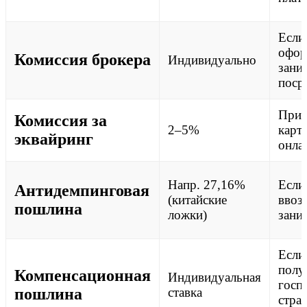
Если
офор
Комиссия брокера
Индивидуально
зани
поср
При 
Комиссия за
2–5%
карт
эквайринг
онла
Напр. 27,16%
Если
Антидемпинговая
(китайские
ввоз
пошлина
ложки)
зани
Если
полу
Компенсационная
Индивидуальная
госп
пошлина
ставка
стран