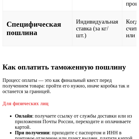
прои
Индивидуальная
Когд
Специфическая
ставка (за кг/
счит
пошлина
шт.)
или 
Как оплатить таможенную пошлину
Процесс оплаты — это как финальный квест перед
получением товара: пройти его нужно, иначе коробка так и
останется за границей.
Для физических лиц
Онлайн
: получаете ссылку от службы доставки или из
приложения Почты России, переходите и оплачиваете
картой.
При получении
: приходите с паспортом и ИНН в
почтовое отделение или пункт выдачи, платите картой