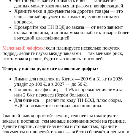
Честно указывайте стоимость и вес — занижение
данных может закончиться штрафом и конфискацией.
Храните чеки и документы на дорогие товары — это
ваш главный аргумент на таможне, если возникнут
вопросы.
Проверяйте код ТН ВЭД до заказа — от него зависит
ставка пошлины, и иногда можно выбрать товар с более
выгодной классификацией.
Маленький лайфхак:
если планируете несколько покупок
подряд, делайте паузы между заказами — так меньше риск,
что таможня решит, будто вы занялись торговлей.
Теперь у вас на руках все ключевые цифры:
Лимит для посылок из Китая — 200 € и 31 кг (в 2026
упадёт до 100 €, а в 2027 — до 50 €).
Пошлина для физлиц — 15% от превышения лимита
или 2 €/кг перевеса (берём большее).
Для бизнеса — расчёт по коду ТН ВЭД, плюс сборы,
НДС и возможные специальные пошлины.
Главный вывод простой: чем тщательнее вы планируете
заказы и поставки, тем меньше неожиданностей на границе.
Делите партии, следите за весом и стоимостью, храните
документы и проверяйте коды — всё это сбережёт и деньги, и